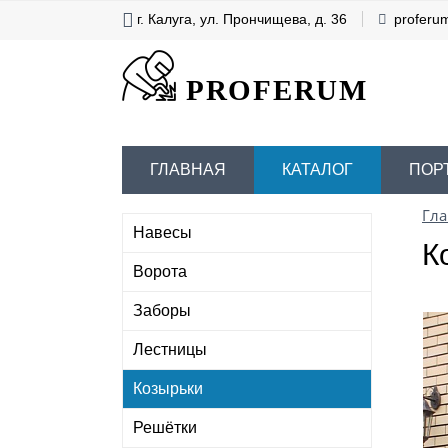
г. Калуга, ул. Прончищева, д. 36
proferu
PROFERUM
ГЛАВНАЯ
КАТАЛОГ
ПОР
Гла
Навесы
К
Ворота
Заборы
Лестницы
Козырьки
Решётки