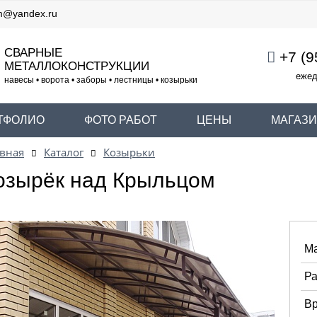
m@yandex.ru
СВАРНЫЕ
+7 (9
МЕТАЛЛОКОНСТРУКЦИИ
ежед
навесы • ворота • заборы • лестницы • козырьки
ТФОЛИО
ФОТО РАБОТ
ЦЕНЫ
МАГАЗ
вная
Каталог
Козырьки
озырёк над Крыльцом
Ма
Ра
Вр