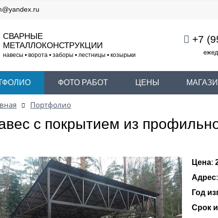
m@yandex.ru
СВАРНЫЕ
+7 (9
МЕТАЛЛОКОНСТРУКЦИИ
ежед
навесы • ворота • заборы • лестницы • козырьки
ТФОЛИО
ФОТО РАБОТ
ЦЕНЫ
МАГАЗ
вная
Портфолио
авес с покрытием из профильно
Цена
:
Адрес
Год из
Срок 