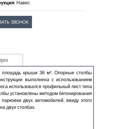
рукция
: Навес
ЗАТЬ ЗВОНОК
део
я площадь крыши 36 м². Опорные столбы
онструкции выполнена с использованием
веса использовался профильный лист типа
толбы установлены методом бетонирования
 парковки двух автомобилей, ввиду этого
а двух столбах.