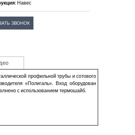
рукция
: Навес
ЗАТЬ ЗВОНОК
део
таллической профильной трубы и сотового
зводителя «Полигаль». Вход оборудован
полнено с использованием термошайб.