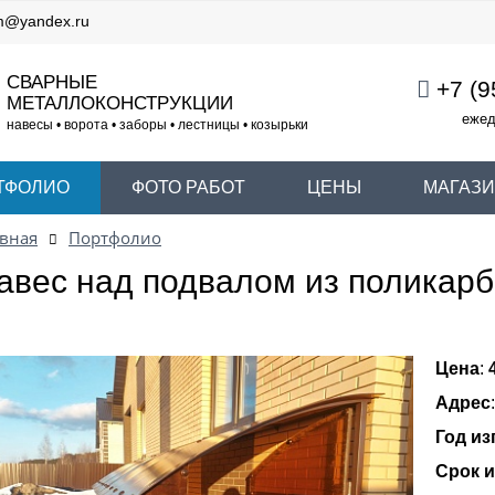
m@yandex.ru
СВАРНЫЕ
+7 (9
МЕТАЛЛОКОНСТРУКЦИИ
ежед
навесы • ворота • заборы • лестницы • козырьки
ТФОЛИО
ФОТО РАБОТ
ЦЕНЫ
МАГАЗ
вная
Портфолио
авес над подвалом из поликар
Цена
:
Адрес
Год из
Срок 