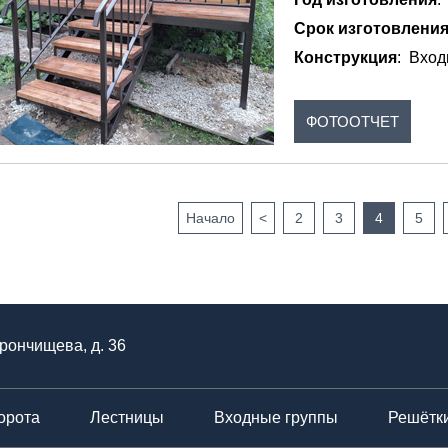
Срок изготовлени
Конструкция
: Вход
ФОТООТЧЕТ
Начало
<
2
3
4
5
Прончищева, д. 36
орота
Лестницы
Входные группы
Решётк