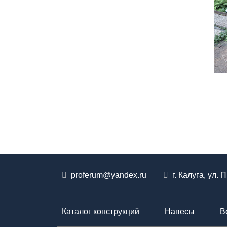
proferum@yandex.ru
г. Калуга
,
ул. 
Каталог конструкций
Навесы
В