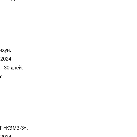
Лихун.
 2024
я
: 30 дней.
с
ДТ «КЭМЗ-3».
 2024