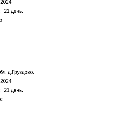
 2024
я
: 21 день.
р
бл. д.Груздово.
 2024
я
: 21 день.
с