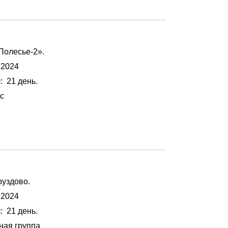
«Полесье-2».
 2024
я
: 21 день.
с
Груздово.
 2024
я
: 21 день.
ная группа