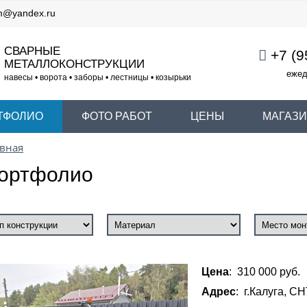
m@yandex.ru
СВАРНЫЕ
+7 (9
МЕТАЛЛОКОНСТРУКЦИИ
ежед
навесы • ворота • заборы • лестницы • козырьки
ТФОЛИО
ФОТО РАБОТ
ЦЕНЫ
МАГАЗ
вная
ортфолио
Цена
: 310 000 руб.
Адрес
: г.Калуга, С