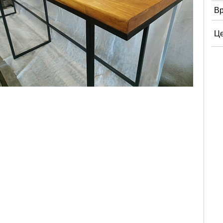
Вр
Це