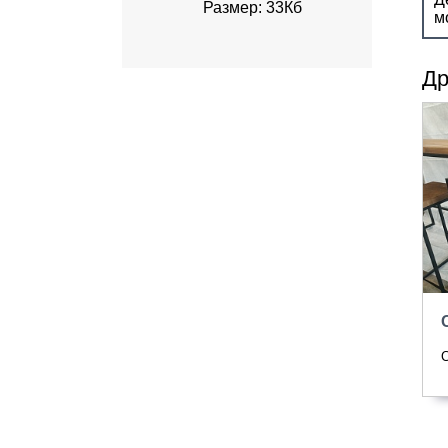
Размер: 33Кб
м
Др
С