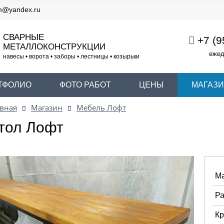
m@yandex.ru
СВАРНЫЕ
+7 (9
МЕТАЛЛОКОНСТРУКЦИИ
ежед
навесы • ворота • заборы • лестницы • козырьки
ТФОЛИО
ФОТО РАБОТ
ЦЕНЫ
МАГАЗ
вная
Магазин
Мебель Лофт
тол Лофт
Ма
Ра
Кр