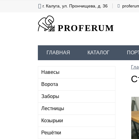
г. Калуга, ул. Прончищева, д. 36
proferu
PROFERUM
ГЛАВНАЯ
КАТАЛОГ
ПОР
Гла
Навесы
С
Ворота
Заборы
Лестницы
Козырьки
Решётки