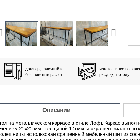
Договор, наличный и
Изготовление по эскиз
безналичный расчёт.
рисунку, чертежу.
Описание
тол на металлическом каркасе в стиле Лофт. Каркас выпол
ечением 25х25 мм., толщиной 1.5 мм. и окрашен эмалью по м
толешницы использован сращенный мебельный щит из сосны 
ерево покрыто маслом с твёрдым воском для деревянных пов