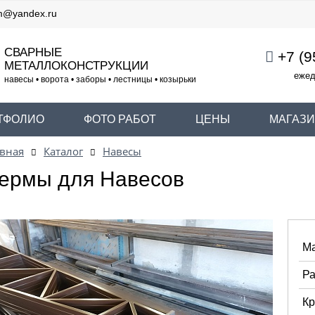
m@yandex.ru
СВАРНЫЕ
+7 (9
МЕТАЛЛОКОНСТРУКЦИИ
ежед
навесы • ворота • заборы • лестницы • козырьки
ТФОЛИО
ФОТО РАБОТ
ЦЕНЫ
МАГАЗ
вная
Каталог
Навесы
ермы для Навесов
Ма
Ра
Кр