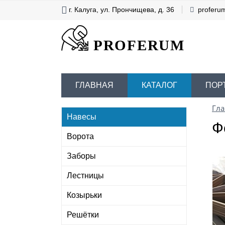
г. Калуга, ул. Прончищева, д. 36
proferu
PROFERUM
ГЛАВНАЯ
КАТАЛОГ
ПОР
Гла
Навесы
Ф
Ворота
Заборы
Лестницы
Козырьки
Решётки