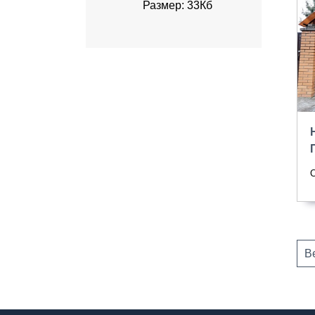
Размер: 33Кб
С
В